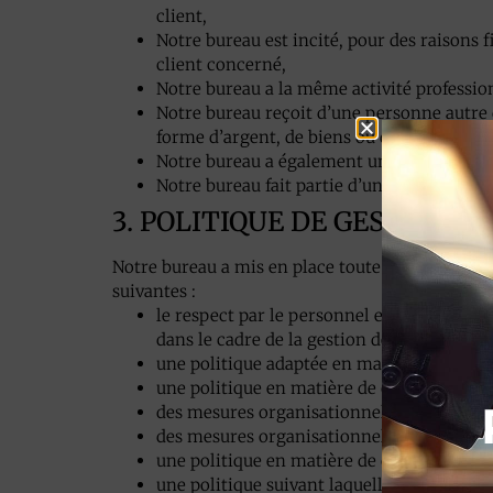
client,
Notre bureau est incité, pour des raisons f
client concerné,
Notre bureau a la même activité profession
Notre bureau reçoit d’une personne autre q
forme d’argent, de biens ou de services, a
Notre bureau a également une activité d’i
Notre bureau fait partie d’un groupe.
3. POLITIQUE DE GESTION 
Notre bureau a mis en place toute une série de 
suivantes :
le respect par le personnel et toute autre
dans le cadre de la gestion des conflits d’i
une politique adaptée en matière de rémun
une politique en matière de cadeaux ou au
des mesures organisationnelles qui garant
des mesures organisationnelles en matière
une politique en matière de conseil d’arbi
une politique suivant laquelle si un confli