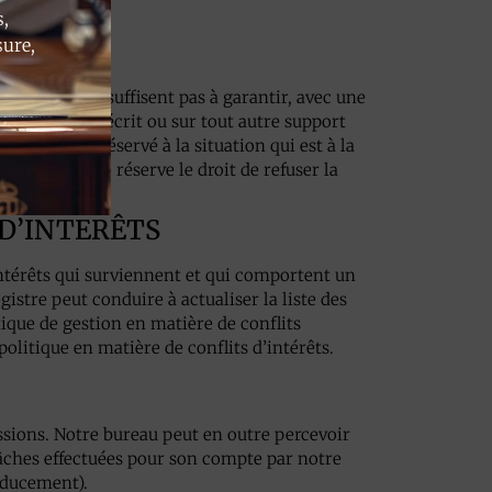
,
sure,
’intérêts ne suffisent pas à garantir, avec une
a ceux-ci par écrit ou sur tout autre support
nal du suivi réservé à la situation qui est à la
otre bureau se réserve le droit de refuser la
 D’INTERÊTS
intérêts qui surviennent et qui comportent un
gistre peut conduire à actualiser la liste des
itique de gestion en matière de conflits
politique en matière de conflits d’intérêts.
sions. Notre bureau peut en outre percevoir
âches effectuées pour son compte par notre
nducement).