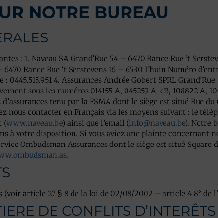
 SUR NOTRE BUREAU
NERALES
antes : 1. Naveau SA Grand’Rue 54 – 6470 Rance Rue ‘t Serste
– 6470 Rance Rue ‘t Serstevens 16 – 6530 Thuin Numéro d’entr
 : 0445.515.951 4. Assurances Andrée Gobert SPRL Grand’Rue 
ivement sous les numéros 014155 A, 045259 A-cB, 108822 A, 10
s d’assurances tenu par la FSMA dont le siège est situé Rue du 
ez nous contacter en Français via les moyens suivant : le télép
 (
www.naveau.be
) ainsi que l’email (
info@naveau.be
). Notre 
s à votre disposition. Si vous aviez une plainte concernant n
ervice Ombudsman Assurances dont le siège est situé Square de
ww.ombudsman.as.
TS
 (voir article 27 § 8 de la loi de 02/08/2002 – article 4 8° de
MATIERE DE CONFLITS D’INTERÊTS