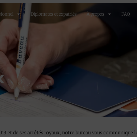
sionnel
Diplomates et expatriés
À propos
FAQ
x
 2013 et de ses arrêtés royaux, notre bureau vous communique l