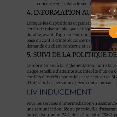
concerné et ce, dans le seul but de protége
dipl
4. INFORMATION AU CLIENT
Lorsque les dispositions organisationnelles ou a
certitude raisonnable, que le risque de porter a
durable, avant d’agir en leur nom, de la nature gé
base du conflit d’intérêt concerné appartient au 
demande du client concerné et ce, dans le seul b
5. SUIVI DE LA POLITIQUE 
Conformément à la réglementation, notre bureau 
risque sensible d’atteinte aux intérêts d’un ou d
conflits d’intérêts potentiels et vice et versa. 
d’intérêts. Les personnes liées à notre bureau so
I.IV INDUCEMENT
Pour les services d’intermédiation en assuranc
une rémunération liée au portefeuille d’assura
bureau (voir point 7.4.2. de la Circulaire FSMA