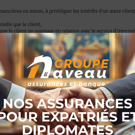
inancières ou autres, à privilégier les intérêts d’un autre clie
nelle que le client,
ue le client un avantage en relation avec le service d’interméd
utre que la commission ou les frais normalement pratiqués pou
ntermédiation en services bancaire et d’investissement (Fintro
EN MATIERE DE CONFLITS D’INTERÊTS
mesures afin de gérer les conflits d’intérêts qui pourraient s
 personne liée au bureau d’une note d’instruction interne repr
ntérêts,
NOS ASSURANCES
ération du personnel et de toute autre personne liée au bure
tres avantages,
POUR EXPATRIÉS E
issent le caractère confidentiel des données communiquées par
 de gestion séparée lorsque cela s’avère nécessaire,
DIPLOMATES
trage,
t d’intérêt spécifique ne peut être résolu, notre bureau se rése