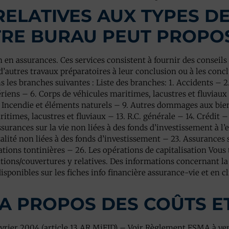
RELATIVES AUX TYPES DE
TRE BURAU PEUT PROPO
 en assurances. Ces services consistent à fournir des conseils 
d’autres travaux préparatoires à leur conclusion ou à les conclu
s les branches suivantes : Liste des branches: 1. Accidents – 2
ériens – 6. Corps de véhicules maritimes, lacustres et fluviau
. Incendie et éléments naturels – 9. Autres dommages aux bien
aritimes, lacustres et fluviaux – 13. R.C. générale – 14. Crédit 
ssurances sur la vie non liées à des fonds d’investissement à l
alité non liées à des fonds d’investissement – 23. Assurances su
ations tontinières – 26. Les opérations de capitalisation Vous 
ions/couvertures y relatives. Des informations concernant la d
sponibles sur les fiches info financière assurance-vie et en cli
 A PROPOS DES COÛTS ET
1 février 2004 (article 13 AR MiFID) – Voir Règlement FSMA à ve