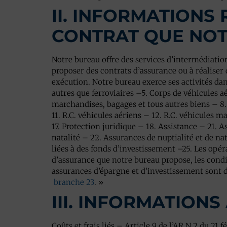
II. INFORMATIONS 
CONTRAT QUE NO
Notre bureau offre des services d’intermédiation
proposer des contrats d’assurance ou à réaliser 
exécution. Notre bureau exerce ses activités dan
autres que ferroviaires –5. Corps de véhicules a
marchandises, bagages et tous autres biens – 8
11. R.C. véhicules aériens – 12. R.C. véhicules m
17. Protection juridique – 18. Assistance – 21. A
natalité – 22. Assurances de nuptialité et de nat
liées à des fonds d’investissement –25. Les opér
d’assurance que notre bureau propose, les condit
assurances d’épargne et d’investissement sont di
branche 23
. »
III. INFORMATIONS
Coûts et frais liés – Article 9 de l’AR N 2 du 2