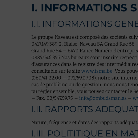
I. INFORMATIONS
I.I. INFORMATIONS GE
Le groupe Naveau est composé des sociétés suiv
0417.149.389 2. Blaise-Naveau SA Grand’Rue 58 
Grand’Rue 54 – 6470 Rance Numéro d’entreprise
0885.546.355 Nos bureaux sont inscrits respect
d’assurances dans le registre des intermédiaire
consultable sur le site
www.fsma.be
. Vous pouv
(060/41.22.00 – 071/59.07.08), notre site internet
cas de problème ou de question, nous nous tenon
pu régler ensemble, vous pouvez contacter le S
– Fax. 02/547.59.75 –
info@ombudsman.as
–
w
I.II. RAPPORTS ADEQUA
Nature, fréquence et dates des rapports adéquats
I.III. POLITITIQUE EN 