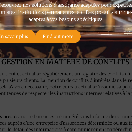
r ses intérêts.
Découvrez nos solutions d’assurance adaptées pour expatriés
omates, institutions permanentes, etc. Des produits sur me
adaptés à vos besoins spécifiques.
dministratives prises par notre bureau pour gérer les conflits d
tteinte aux intérêts du client sera évité, notre bureau informer
En savoir plus
Find out more
nérale et/ou de la source de ces conflits d’intérêts. Le choix fi
client. Si un conflit d’intérêt spécifique ne peut être résolu, n
ut de protéger ses intérêts.
DE GESTION EN MATIERE DE CONFLITS
tient et actualise régulièrement un registre des conflits d’
e plusieurs clients. La mention de conflits d’intérêts dans le re
Si cela s’avère nécessaire, notre bureau actualise/modifie sa pol
nt tenues de respecter les instructions internes relatives à la 
es prestés, notre bureau est rémunéré sous la forme de commis
nces auprès d’une entreprise d’assurances déterminée ou aux t
 pour le détail des informations à communiquer en matière d’i