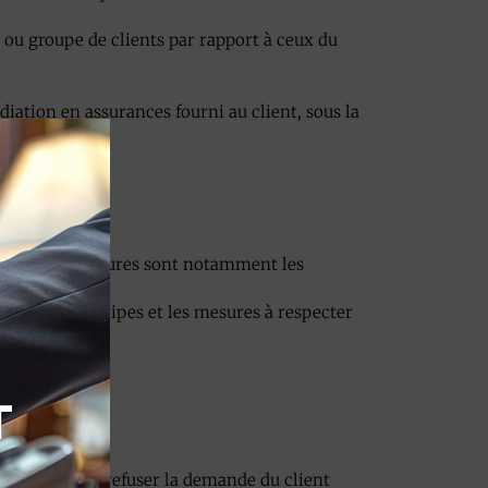
nt ou groupe de clients par rapport à ceux du
iation en assurances fourni au client, sous la
r ce service.
)
e poser. Ces mesures sont notamment les
enant les principes et les mesures à respecter
au,
T
 les clients,
rve le droit de refuser la demande du client