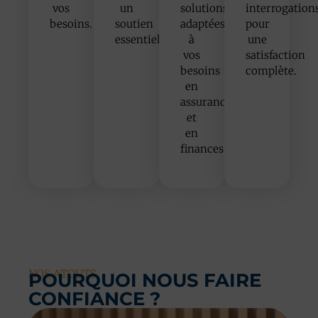
vos
un
solutions
interrogation
besoins.
soutien
adaptées
pour
essentiel.
à
une
vos
satisfaction
besoins
complète.
en
assurances
et
en
finances.
NOS ATOUTS
POURQUOI NOUS FAIRE
CONFIANCE ?