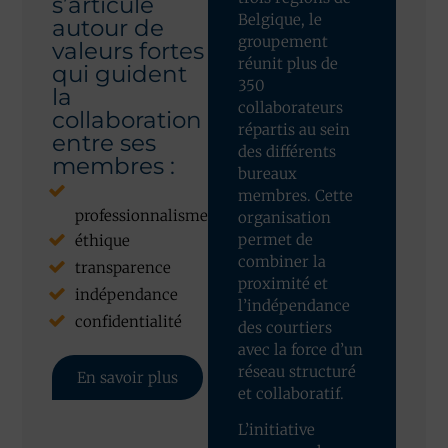
s’articule
Belgique, le
autour de
groupement
valeurs fortes
réunit plus de
qui guident
350
la
collaborateurs
collaboration
répartis au sein
entre ses
des différents
membres :
bureaux
membres. Cette
professionnalisme
organisation
permet de
éthique
combiner la
transparence
proximité et
indépendance
l’indépendance
confidentialité
des courtiers
avec la force d’un
réseau structuré
En savoir plus
et collaboratif.
L’initiative