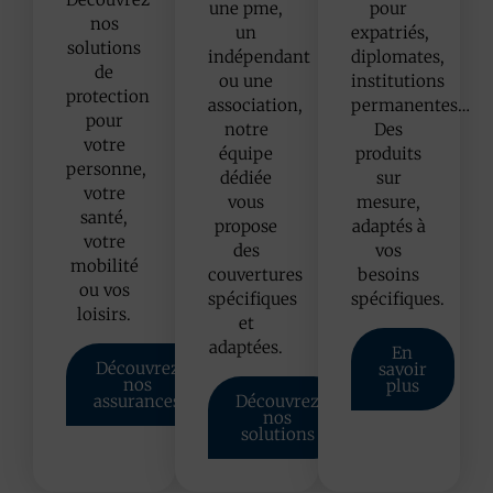
une pme,
pour
nos
un
expatriés,
solutions
indépendant
diplomates,
de
ou une
institutions
protection
association,
permanentes…
pour
notre
Des
votre
équipe
produits
personne,
dédiée
sur
votre
vous
mesure,
santé,
propose
adaptés à
votre
des
vos
mobilité
couvertures
besoins
ou vos
spécifiques
spécifiques.
loisirs.
et
adaptées.
En
Découvrez
savoir
nos
plus
assurances
Découvrez
nos
solutions