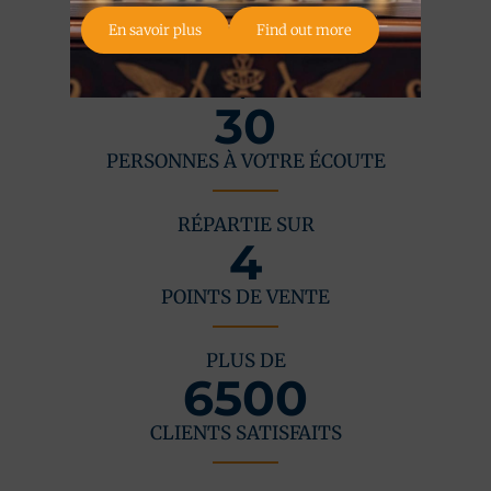
À VOTRE SERVICE
En savoir plus
Find out more
UNE ÉQUIPE DE
30
PERSONNES À VOTRE ÉCOUTE
RÉPARTIE SUR
4
POINTS DE VENTE
PLUS DE
6500
CLIENTS SATISFAITS