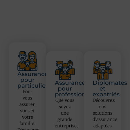
Assurances
pour
Assurances
Diplomates
particuliers
pour
et
Pour
professionnels
expatriés
vous
Que vous
Découvrez
assurer,
soyez
nos
vous et
une
solutions
votre
grande
d’assurance
famille.
entreprise,
adaptées
Découvrez