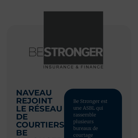
NAVEAU
REJOINT
Be Stronger est
LE RÉSEAU
une ASBL qui
DE
rassemble
plusieurs
COURTIERS
bureaux de
BE
courtage