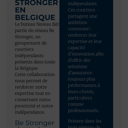
STRONGER
indépendants.
EN
Ces courtiers
BELGIQUE
partagent une
ambition
Le bureau Naveau fait
commune :
partie du réseau Be
renforcer leur
Stronger, un
expertise et leur
groupement de
capacité
courtiers
d’innovation afin
indépendants
d’offrir des
présents dans toute
solutions
la Belgique.
d’assurance
Cette collaboration
toujours plus
nous permet de
performantes à
renforcer notre
leurs clients,
expertise tout en
particuliers
conservant notre
comme
proximité et notre
professionnels.
indépendance.
Présent dans les
Be Stronger
trois régions de