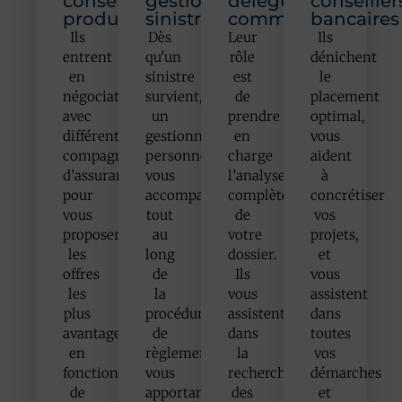
conseillers
gestionnaires
délégués
conseiller
production
sinistres
commerciaux
bancaires
Ils
Dès
Leur
Ils
entrent
qu’un
rôle
dénichent
en
sinistre
est
le
négociations
survient,
de
placement
avec
un
prendre
optimal,
différentes
gestionnaire
en
vous
compagnies
personnel
charge
aident
d’assurance
vous
l’analyse
à
pour
accompagne
complète
concrétiser
vous
tout
de
vos
proposer
au
votre
projets,
les
long
dossier.
et
offres
de
Ils
vous
les
la
vous
assistent
plus
procédure
assistent
dans
avantageuses
de
dans
toutes
en
règlement,
la
vos
fonction
vous
recherche
démarches
de
apportant
des
et