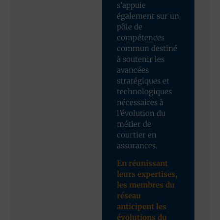
s’appuie
également sur un
pôle de
compétences
commun destiné
à soutenir les
avancées
stratégiques et
technologiques
nécessaires à
l’évolution du
métier de
courtier en
assurances.
En réunissant
leurs expertises,
les membres du
réseau
anticipent les
évolutions du