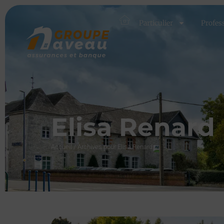
Particulier
Profes
Elisa Renard
Accueil
/
Archives pour Elisa Renard