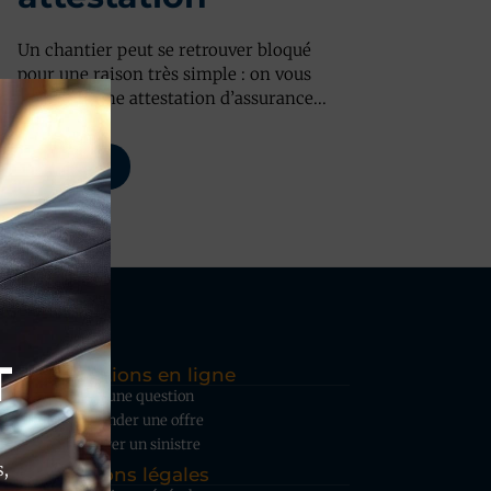
Un chantier peut se retrouver bloqué
pour une raison très simple : on vous
demande une attestation d’assurance...
Lire plus
T
Opérations en ligne
Poser une question
Demander une offre
Déclarer un sinistre
,
Mentions légales