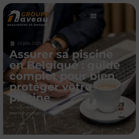
22 juin 2026
Assurer sa piscine
en Belgique : guide
complet pour bien
protéger votre
piscine
Accueil
/
Actualités
/
Assurer sa piscine en Belgique : guide complet
pour bien protéger votre piscine