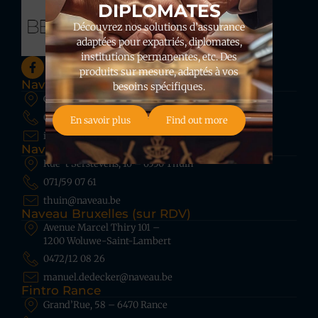
DIPLOMATES
Découvrez nos solutions d’assurance
adaptées pour expatriés, diplomates,
institutions permanentes, etc. Des
produits sur mesure, adaptés à vos
Naveau Rance
besoins spécifiques.
Grand’Rue, 54 – 6470 Rance
060/21 89 80
En savoir plus
Find out more
info@naveau.be
Naveau Thuin
Rue ’t Serstevens, 16 – 6530 Thuin
071/59 07 61
thuin@naveau.be
Naveau Bruxelles (sur RDV)
Avenue Marcel Thiry 101 –
1200 Woluwe-Saint-Lambert
0472/12 08 26
manuel.dedecker@naveau.be
Fintro Rance
Grand’Rue, 58 – 6470 Rance