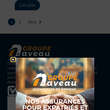
Lire plus
1
2
Next
Le bureau d’assurances Naveau situé en Région wallonne
compte actuellement plus de 6.500 clients tant particuliers
que professionnels. Grâce à une quarantaine de compagnies
partenaires, nous avons une solution adaptée à toutes les
demandes.
NOS ASSURANCES
POUR EXPATRIÉS ET