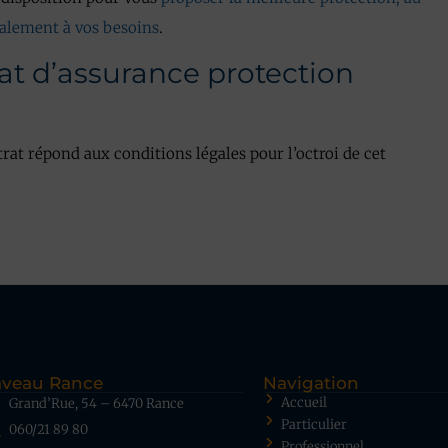
talement à vos besoins
.
at d’assurance protection
trat répond aux conditions légales pour l’octroi de cet
veau Rance
Navigation
Accueil
Grand’Rue, 54 – 6470 Rance
Particulier
060/21 89 80
Professionnel