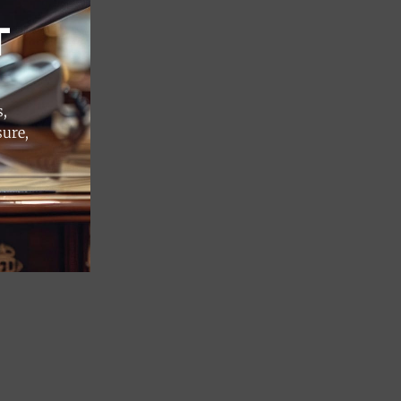
T
,
sure,