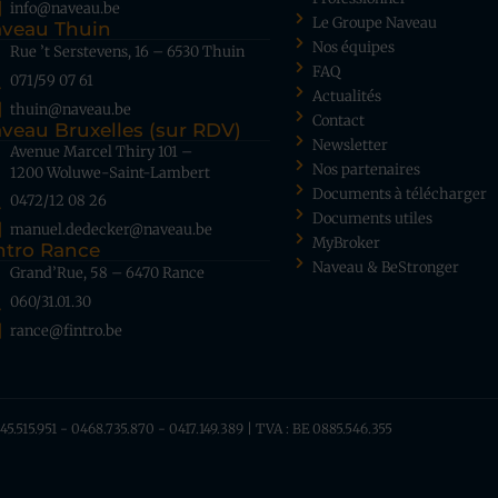
info@naveau.be
Le Groupe Naveau
veau Thuin
Nos équipes
Rue ’t Serstevens, 16 – 6530 Thuin
FAQ
071/59 07 61
Actualités
thuin@naveau.be
Contact
veau Bruxelles (sur RDV)
Newsletter
Avenue Marcel Thiry 101 –
Nos partenaires
1200 Woluwe-Saint-Lambert
Documents à télécharger
0472/12 08 26
Documents utiles
manuel.dedecker@naveau.be
MyBroker
ntro Rance
Naveau & BeStronger
Grand’Rue, 58 – 6470 Rance
060/31.01.30
rance@fintro.be
.515.951 - 0468.735.870 - 0417.149.389 | TVA : BE 0885.546.355