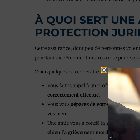
À QUOI SERT UNE
PROTECTION JURI
Cette assurance, dont peu de personnes voient 
pourtant extrêmement intéressante pour vot
Voici quelques cas concrets :
Vous faites appel à un professionnel pour
correctement effectué
.
Vous vous
séparez de votre conjoint
et s
vos biens.
Une amie vous a confié la garde de son 
chien l’a grièvement mordu
au visage.