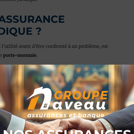
 ASSURANCE
DIQUE ?
l’utilité avant d’être confronté à un problème, est
re
porte-monnaie
.
 réparer la toiture de votre maison et le
travail n’est pas
ouhaitez organiser les modalités relatives à vos enfants et à
enfant en bas-âge. Lors d’un moment de distraction,
votre