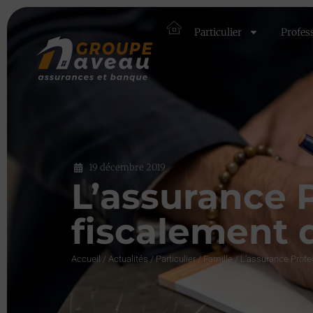
Particulier
Profes
19 décembre 2019
L’assurance 
fiscalement d
Accueil
/
Actualités
/
Particulier
/
Famille
/
L’assurance Protec