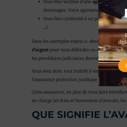
Vous êtes victime d’une
agression
dans l
dommages. Votre agresseur est insolvabl
Vous êtes confronté à un problème de
ro
…).
Dans les exemples repris ci-dessus, il est ind
dipl
d’argent
pour vous défendre ou obtenir répara
les procédures judiciaires durent de
nombreus
Vous avez donc tout intérêt à vous
mettre à l’a
l’assurance protection juridique.
Cette assurance, en plus de vous faire bénéfic
en charge les frais et honoraires d’avocats, les f
QUE SIGNIFIE L’A