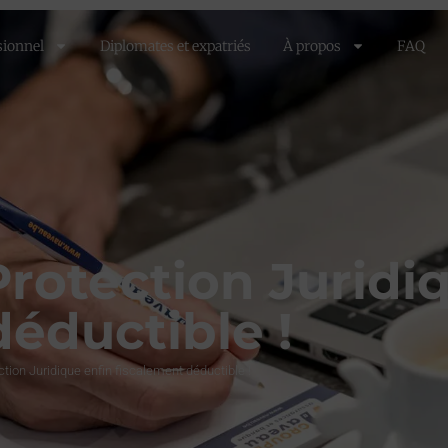
sionnel
Diplomates et expatriés
À propos
FAQ
Protection Juridi
éductible !
tion Juridique enfin fiscalement déductible !