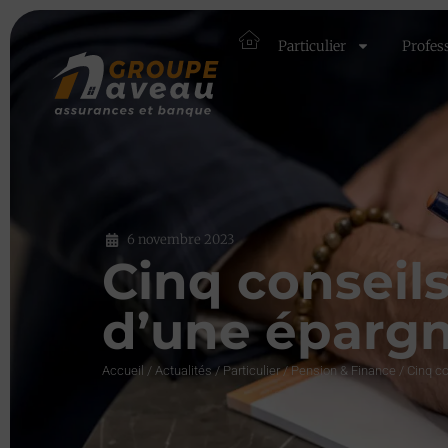
Particulier
Profes
6 novembre 2023
Cinq conseils
d’une éparg
Accueil
/
Actualités
/
Particulier
/
Pension & Finance
/
Cinq co