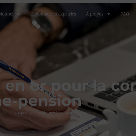
sionnel
Diplomates et expatriés
À propos
FAQ
 en or pour la co
ne-pension
nseils en or pour la constitution d’une épargne-pension