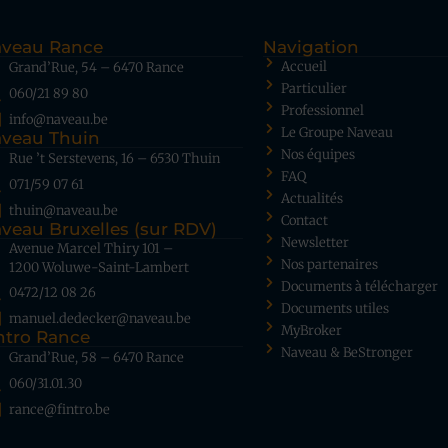
veau Rance
Navigation
Accueil
Grand’Rue, 54 – 6470 Rance
Particulier
060/21 89 80
Professionnel
info@naveau.be
Le Groupe Naveau
veau Thuin
Nos équipes
Rue ’t Serstevens, 16 – 6530 Thuin
FAQ
071/59 07 61
Actualités
thuin@naveau.be
Contact
veau Bruxelles (sur RDV)
Newsletter
Avenue Marcel Thiry 101 –
Nos partenaires
1200 Woluwe-Saint-Lambert
Documents à télécharger
0472/12 08 26
Documents utiles
manuel.dedecker@naveau.be
MyBroker
ntro Rance
Naveau & BeStronger
Grand’Rue, 58 – 6470 Rance
060/31.01.30
rance@fintro.be