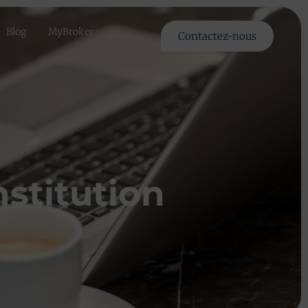
Blog
MyBroker
Contactez-nous
nstitution