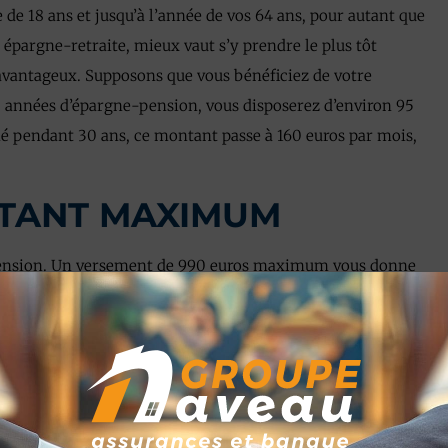
 de 18 ans et jusqu’à l’année de vos 64 ans, pour autant que
épargne-retraite, mieux vaut s’y prendre le plus tôt
 avantageux. Supposons que vous bénéficiez de votre
0 années d’épargne-pension, vous disposerez d’environ 95
é pendant 30 ans, ce montant passe à 160 euros par mois,
NTANT MAXIMUM
e-pension. Un versement de 990 euros maximum vous donne
0 % du montant versé. Si vous versez un montant compris
cal tombe à 25 %. Ceux qui versent 990 euros devront payer
t 1 270 € devront débourser 317,50 euros en moins.
U’À L’ÂGE DE LA