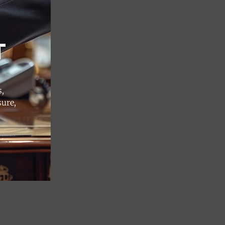
T
,
sure,