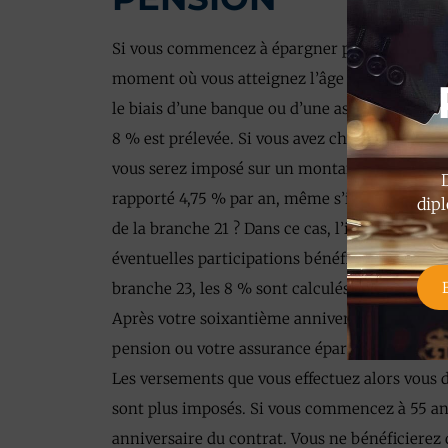
Si vous commencez à épargner pour votre pens
moment où vous atteignez l’âge de 60 ans. Vou
le biais d’une banque ou d’une assurance), il ex
8 % est prélevée. Si vous avez choisi d’inves
vous serez imposé sur un montant fictif. En ef
rapporté 4,75 % par an, même s’il en va autre
dipl
de la branche 21 ? Dans ce cas, l’impôt est calcu
éventuelles participations bénéficiaires sont
branche 23, les 8 % sont calculés sur la réserv
Après votre soixantième anniversaire, vous p
pension ou votre assurance épargne-pension j
Les versements que vous effectuez alors vous 
sont plus imposés. Si vous commencez à 55 ans
anniversaire du contrat. Vous ne bénéficiere