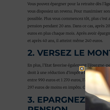
Vous pouvez épargner pour la retraite dès l’âge
vous disposiez un revenu. Pour maximiser son 
possible. Plus vous commencez tôt, plus c’est
pension pendant 20 ans. Dans ce cas, après 2
euros en plus chaque mois. Après avoir épargn
et après 40 ans, il atteint même 240 euros.
2. VERSEZ LE MO
En plus, l’Etat favorise également l’épargn
droit à une réduction d’impôt à hauteur de 3
entre 990 euros et 1 270 euros, l’avantage fis
297 euros de moins en impôts. Ceux qui versen
3. EPARGNEZ JUSQ
PENSION