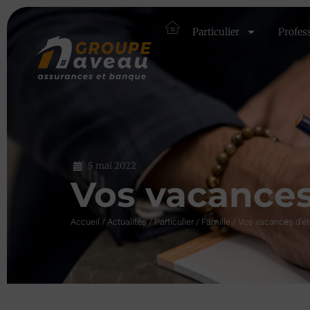
Particulier
Profes
5 mai 2022
Vos vacances
Accueil
/
Actualités
/
Particulier
/
Famille
/
Vos vacances d’ét