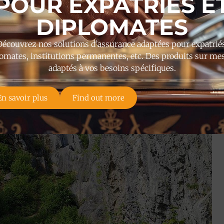
POUR EXPATRIÉS E
DIPLOMATES
Découvrez nos solutions d’assurance adaptées pour expatriés
omates, institutions permanentes, etc. Des produits sur me
adaptés à vos besoins spécifiques.
En savoir plus
Find out more