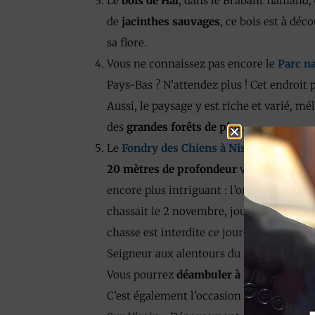
Le
bois de Hal
, dans le Brabant flamand,
de
jacinthes sauvages
, ce bois est à déc
sa flore.
Vous ne connaissez pas encore le
Parc n
Pays-Bas ? N’attendez plus ! Cet endroit 
Aussi, le paysage y est riche et varié, m
des
grandes forêts de pins
.
Le
Fondry des Chiens à Nismes
est un li
20 mètres de profondeur
vous impressio
encore plus intriguant : l’on raconte qu’
chassait le 2 novembre, jour des morts, n
chasse est interdite ce jour-là ! Chaque 
Seigneur aux alentours du gouffre… Lais
Vous pourrez
déambuler à l’intérieur de 
C’est également l’occasion de randonner