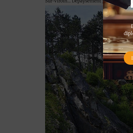
Sur-Viroin… Dépaysement garanti.
dipl