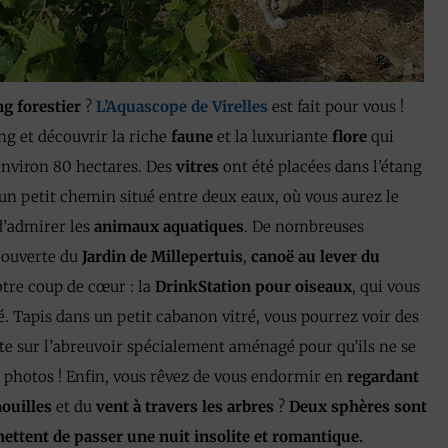
ng forestier
?
L’Aquascope de Virelles
est fait pour vous !
ng et découvrir la riche
faune
et la luxuriante
flore
qui
 environ 80 hectares. Des
vitres
ont été placées dans l’étang
n petit chemin situé entre deux eaux, où vous aurez le
d’admirer les
animaux aquatiques
. De nombreuses
écouverte du
Jardin de Millepertuis
,
canoë au lever du
tre coup de cœur : la
DrinkStation pour oiseaux
, qui vous
é. Tapis dans un petit cabanon vitré, vous pourrez voir des
tte sur l’abreuvoir spécialement aménagé pour qu’ils ne se
 photos ! Enfin, vous rêvez de vous endormir en
regardant
ouilles
et du
vent à travers les arbres
?
Deux sphères sont
rmettent de passer une nuit insolite et romantique.