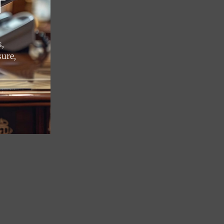
T
,
sure,