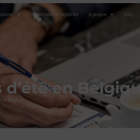
sionnel
Diplomates et expatriés
À propos
FAQ
 d’été en Belgiq
é en Belgique