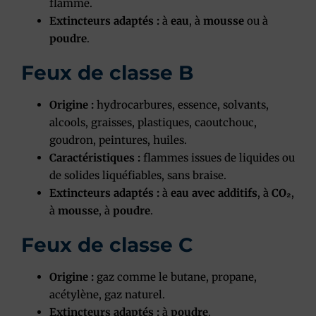
flamme.
Extincteurs adaptés :
à
eau
, à
mousse
ou à
poudre
.
Feux de classe B
Origine :
hydrocarbures, essence, solvants,
alcools, graisses, plastiques, caoutchouc,
goudron, peintures, huiles.
Caractéristiques :
flammes issues de liquides ou
de solides liquéfiables, sans braise.
Extincteurs adaptés :
à
eau avec additifs
, à
CO₂
,
à
mousse
, à
poudre
.
Feux de classe C
Origine :
gaz comme le butane, propane,
acétylène, gaz naturel.
Extincteurs adaptés :
à
poudre
.