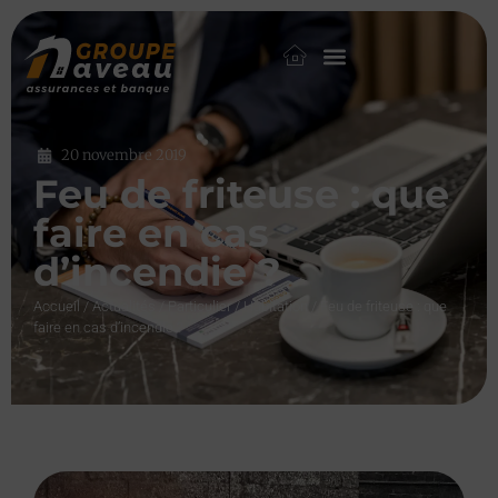
20 novembre 2019
Feu de friteuse : que
faire en cas
d’incendie ?
Accueil
/
Actualités
/
Particulier
/
Habitation
/
Feu de friteuse : que
faire en cas d’incendie ?