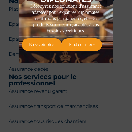
Nos services pour le particulier
Découvrez nos solutions d’assurance
Placement
adaptées pour expatriés, diplomates,
institutions permanentes, etc. Des
Epargne long terme
produits sur mesure, adaptés à vos
besoins spécifiques.
Epargne pension
En savoir plus
Find out more
Demander un crédit
Assurance décès
Nos services pour le
professionnel
Assurance revenu garanti
Assurance transport de marchandises
Assurance tous risques chantiers