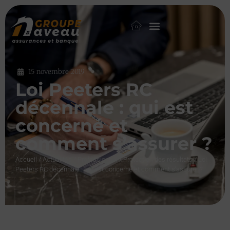
15 novembre 2019
Loi Peeters RC
décennale : qui est
concerné et
comment s’assurer ?
Accueil
/
Actualités
/
Professionnel
/
Protection des résultats
/
Loi
Peeters RC décennale : qui est concerné et comment s’assurer ?