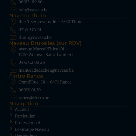
060/21 89 80
info@naveau.be
Naveau Thuin
Rue ’t Serstevens, 16 – 6530 Thuin
071/59 07 61
thuin@naveau.be
Naveau Bruxelles (sur RDV)
Avenue Marcel Thiry 101 –
1200 Woluwe-Saint-Lambert
0472/12 08 26
manuel.dedecker@naveau.be
Fintro Rance
Grand’Rue, 58 – 6470 Rance
060/31.01.30
rance@fintro.be
Navigation
Accueil
Particulier
Professionnel
Le Groupe Naveau